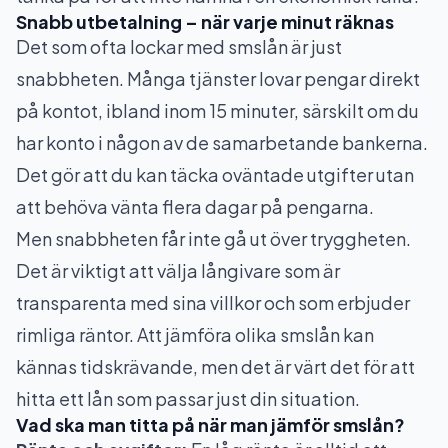
Snabb utbetalning – när varje minut räknas
Det som ofta lockar med smslån är just
snabbheten. Många tjänster lovar pengar direkt
på kontot, ibland inom 15 minuter, särskilt om du
har konto i någon av de samarbetande bankerna.
Det gör att du kan täcka oväntade utgifter utan
att behöva vänta flera dagar på pengarna.
Men snabbheten får inte gå ut över tryggheten.
Det är viktigt att välja långivare som är
transparenta med sina villkor och som erbjuder
rimliga räntor. Att jämföra olika smslån kan
kännas tidskrävande, men det är värt det för att
hitta ett lån som passar just din situation.
Vad ska man titta på när man jämför smslån?