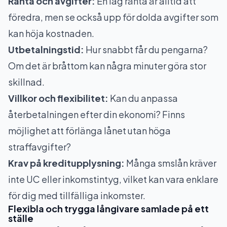
Ränta och avgifter:
En låg ränta är alltid att
föredra, men se också upp för dolda avgifter som
kan höja kostnaden.
Utbetalningstid:
Hur snabbt får du pengarna?
Om det är bråttom kan några minuter göra stor
skillnad.
Villkor och flexibilitet:
Kan du anpassa
återbetalningen efter din ekonomi? Finns
möjlighet att förlänga lånet utan höga
straffavgifter?
Krav på kreditupplysning:
Många smslån kräver
inte UC eller inkomstintyg, vilket kan vara enklare
för dig med tillfälliga inkomster.
Flexibla och trygga långivare samlade på ett
ställe