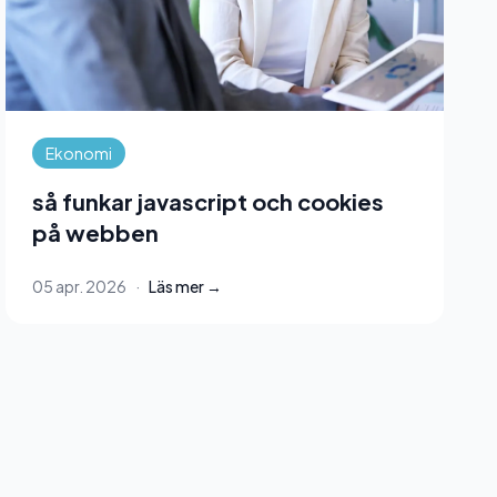
Ekonomi
så funkar javascript och cookies
på webben
05 apr. 2026
·
Läs mer →