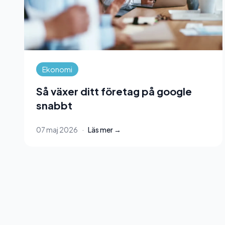
Ekonomi
Så växer ditt företag på google
snabbt
07 maj 2026
·
Läs mer →