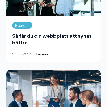
Ekonomi
Så får du din webbplats att synas
bättre
23 juni 2026
·
Läs mer →