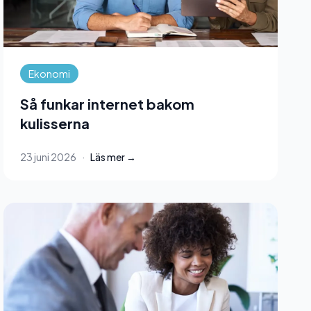
Ekonomi
Så funkar internet bakom
kulisserna
23 juni 2026
·
Läs mer →